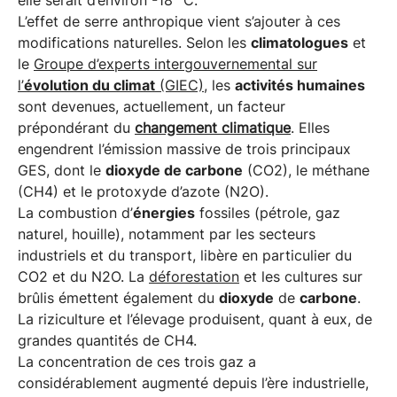
elle serait d’environ -18 °C.
L’effet de serre anthropique vient s’ajouter à ces
modifications naturelles. Selon les
climatologues
et
le
Groupe d’experts intergouvernemental sur
l’
évolution du climat
(GIEC)
, les
activités humaines
sont devenues, actuellement, un facteur
prépondérant du
changement climatique
. Elles
engendrent l’émission massive de trois principaux
GES, dont le
dioxyde de carbone
(CO2), le méthane
(CH4) et le protoxyde d’azote (N2O).
La combustion d’
énergies
fossiles (pétrole, gaz
naturel, houille), notamment par les secteurs
industriels et du transport, libère en particulier du
CO2 et du N2O. La
déforestation
et les cultures sur
brûlis émettent également du
dioxyde
de
carbone
.
La riziculture et l’élevage produisent, quant à eux, de
grandes quantités de CH4.
La concentration de ces trois gaz a
considérablement augmenté depuis l’ère industrielle,