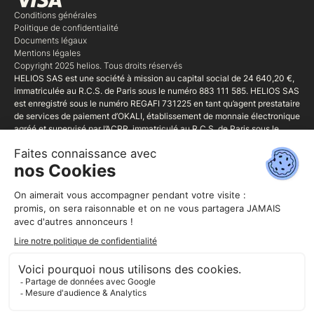
Conditions générales
Politique de confidentialité
Documents légaux
Mentions légales
Copyright 2025 helios. Tous droits réservés
HELIOS SAS est une société à mission au capital social de 24 640,20 €,
immatriculée au R.C.S. de Paris sous le numéro 883 111 585. HELIOS SAS
est enregistré sous le numéro REGAFI 731225 en tant qu’agent prestataire
de services de paiement d’OKALI, établissement de monnaie électronique
agréé et supervisé par l’ACPR, immatriculé au R.C.S. de Paris sous le
numéro 827 899 39, et dont le siège social est situé au 50 rue La Boétie,
75008 Paris. HELIOS SAS est également Mandataire d'intermédiaire
d'assurance (MIA) régie par le Code monétaire et financier (art. L.519 et
suivants et R.519-1 et suivants), immatriculée sous le No 20005731 au
Registre unique des intermédiaires en assurance, banque et finance tenu
par l'ORIAS (1 rue Jules Lefebvre 75311 Paris CEDEX 9 - www.orias.fr),
qui exerce sous le contrôle de l'Autorité de Contrôle Prudentiel et de
résolution (ACPR) - 4 Place de Budapest - 75436 Paris.
www.acpr.banque-france.fr.