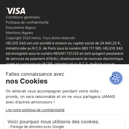
Conditions générales
Politique de confidentialité
Documents légaux
Mentions légales
Copyright 2025 helios. Tous droits réservés
HELIOS SAS est une société à mission au capital social de 24 640,20 €,
immatriculée au R.C.S. de Paris sous le numéro 883 111 585. HELIOS SAS
est enregistré sous le numéro REGAFI 731225 en tant qu’agent prestataire
de services de paiement d’OKALI, établissement de monnaie électronique
agréé et supervisé par l’ACPR, immatriculé au R.C.S. de Paris sous le
numéro 827 899 39, et dont le siège social est situé au 50 rue La Boétie,
75008 Paris. HELIOS SAS est également Mandataire d'intermédiaire
d'assurance (MIA) régie par le Code monétaire et financier (art. L.519 et
suivants et R.519-1 et suivants), immatriculée sous le No 20005731 au
Registre unique des intermédiaires en assurance, banque et finance tenu
par l'ORIAS (1 rue Jules Lefebvre 75311 Paris CEDEX 9 - www.orias.fr),
qui exerce sous le contrôle de l'Autorité de Contrôle Prudentiel et de
résolution (ACPR) - 4 Place de Budapest - 75436 Paris.
www.acpr.banque-france.fr.