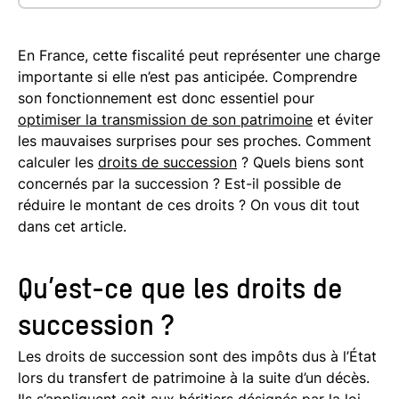
Zoom sur le barème des droits de
succession en France en 2025
En France, cette fiscalité peut représenter une charge
importante si elle n’est pas anticipée. Comprendre
Quels biens sont concernés par la
son fonctionnement est donc essentiel pour
succession ?
optimiser la transmission de son patrimoine
et éviter
Récap : schéma du calcul des droits de
les mauvaises surprises pour ses proches. Comment
calculer les
droits de succession
? Quels biens sont
succession
concernés par la succession ? Est-il possible de
Comment optimiser les droits de
réduire le montant de ces droits ? On vous dit tout
succession ?
dans cet article.
FAQ : les droits de succession
Qu’est-ce que les droits de
Droits de succession : un sujet à anticiper
le plus tôt possible
succession ?
Les droits de succession sont des impôts dus à l’État
lors du transfert de patrimoine à la suite d’un décès.