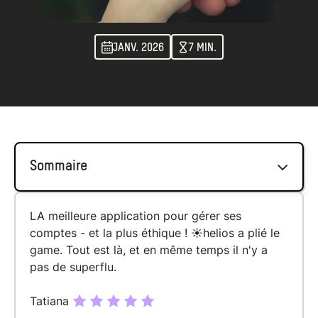
JANV. 2026
7 MIN.
Sommaire
LA meilleure application pour gérer ses
Qu’est-ce que les droits de succession ?
comptes - et la plus éthique ! ☀️helios a plié le
Comment se calculent les droits de
game. Tout est là, et en même temps il n'y a
succession ?
pas de superflu.
Quels sont les abattements fiscaux prévus
Tatiana
par la loi ?