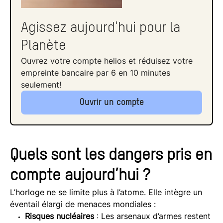
de minuit)
23:58:00
Agissez aujourd'hui pour la
2018
2023
Planète
Tensions nucléaires et inaction climatique
23:58:30
Ouvrez votre compte helios et réduisez votre
empreinte bancaire par 6 en 10 minutes
2023
2024
seulement!
Conflits géopolitiques, désinformation, IA
23:58:30
Ouvrir un compte
2024
Maintien de l’alerte maximale
Quels sont les dangers pris en
compte aujourd’hui ?
L’horloge ne se limite plus à l’atome. Elle intègre un
éventail élargi de menaces mondiales :
Risques nucléaires
: Les arsenaux d’armes restent