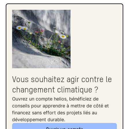
recule-t-elle) ?
Quels sont les dangers pris en compte
aujourd’hui ?
Quel lien entre horloge de l’apocalypse et
climat ?
L’horloge en 2025 : où en est-on ?
FAQ : tout comprendre sur l’horloge de
l’apocalypse
Vous souhaitez agir contre le
L’horloge de l’apocalypse, un outil clé de
sensibilisation
changement climatique ?
Ouvrez un compte helios, bénéficiez de
conseils pour apprendre à mettre de côté et
financez sans effort des projets liés au
développement durable.