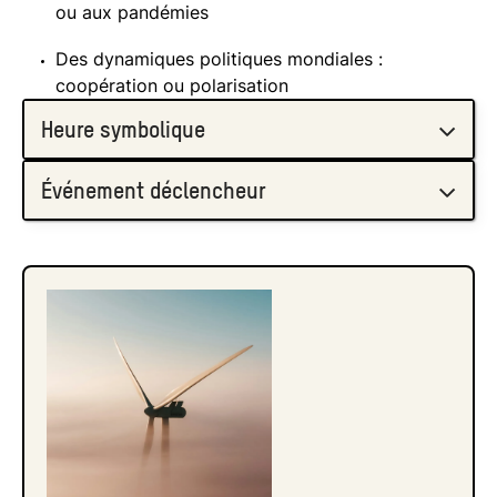
ou aux pandémies
Des dynamiques politiques mondiales :
coopération ou polarisation
Heure symbolique
Événement déclencheur
1947
23:53
1947
1953
Début de l’ère nucléaire
23:58
1953
1991
Tests de bombes H (USA et URSS)
23:43
1991
2018
Fin de la guerre froide (heure la plus éloignée