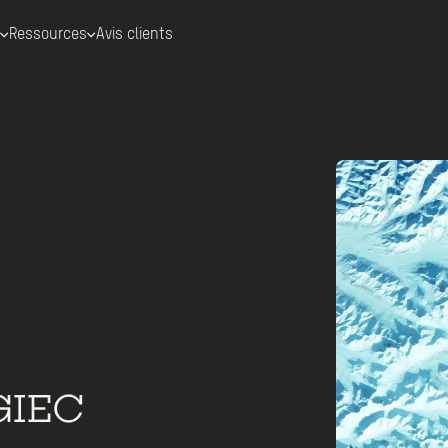
Ressources
Avis clients
 de paiement
Blog "Le Billet Vert"
Foire aux Questions
tenaires durables
Banque écologique
r économiser
Lexique
Portraits éco-engagés
Calcul de l'empreinte carbone
GIEC