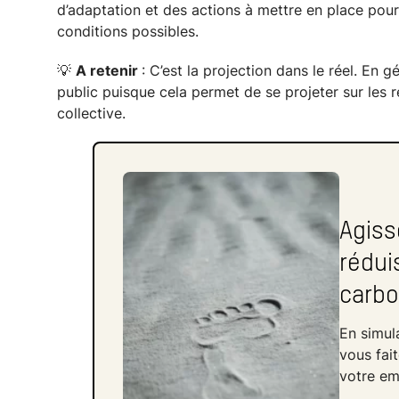
d’adaptation et des actions à mettre en place pour
conditions possibles.
💡
A retenir
: C’est la projection dans le réel. En g
public puisque cela permet de se projeter sur les ré
collective.
Agiss
rédui
carbo
En simul
vous fai
votre em