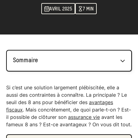
AVRIL 2025
7 MIN
Sommaire
L’assurance vie, un outil pour une épargne
Si c’est une solution largement plébiscitée, elle a
à long terme
aussi des contraintes à connaître. La principale ? Le
seuil des 8 ans pour bénéficier des
avantages
Pourquoi l’échéance des 8 ans est
fiscaux
. Mais concrètement, de quoi parle-t-on ? Est-
importante ?
il possible de clôturer son
assurance vie
avant les
Quels sont les avantages fiscaux après 8
fameux 8 ans ? Est-ce avantageux ? On vous dit tout.
ans ?