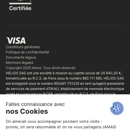
Conditions générales
Politique de confidentialité
Documents légaux
Mentions légales
Copyright 2025 helios. Tous droits réservés
HELIOS SAS est une société à mission au capital social de 24 640,20 €,
immatriculée au R.C.S. de Paris sous le numéro 883 111 585. HELIOS SAS
est enregistré sous le numéro REGAFI 731225 en tant qu’agent prestataire
de services de paiement d’OKALI, établissement de monnaie électronique
agréé et supervisé par l’ACPR, immatriculé au R.C.S. de Paris sous le
numéro 827 899 39, et dont le siège social est situé au 50 rue La Boétie,
75008 Paris. HELIOS SAS est également Mandataire d'intermédiaire
d'assurance (MIA) régie par le Code monétaire et financier (art. L.519 et
suivants et R.519-1 et suivants), immatriculée sous le No 20005731 au
Registre unique des intermédiaires en assurance, banque et finance tenu
par l'ORIAS (1 rue Jules Lefebvre 75311 Paris CEDEX 9 - www.orias.fr),