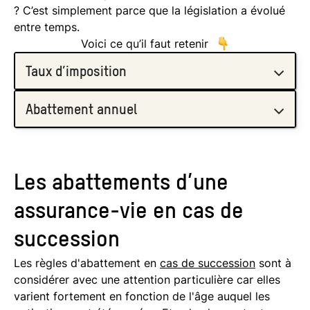
? C’est simplement parce que la législation a évolué
entre temps.
Voici ce qu’il faut retenir
Taux d’imposition
Abattement annuel
Avant le 27 septembre 2017
7,5 %
Avant le 27 septembre 2017
Après le 27 septembre 2017
Les abattements d’une
4 600 € pour une personne seule 9 200 € pour
un couple soumis à une imposition commune
7,5 % (jusqu’à 150 000 € de versements) 12,8 %
assurance-vie en cas de
(pour les versements nets supérieurs à 150 000
Après le 27 septembre 2017
€)
succession
4 600 € pour une personne seule 9 200 € pour
Les règles d'abattement en
cas de succession
sont à
un couple soumis à une imposition commune
considérer avec une attention particulière car elles
varient fortement en fonction de l'âge auquel les