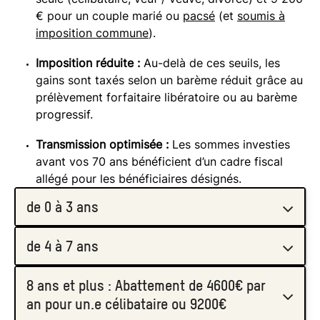
€ pour un couple marié ou
pacsé
(et
soumis à
imposition commune
).
Imposition réduite :
Au-delà de ces seuils, les
gains sont taxés selon un barème réduit grâce au
prélèvement forfaitaire libératoire ou au barème
progressif.
Transmission optimisée :
Les sommes investies
avant vos 70 ans bénéficient d’un cadre fiscal
allégé pour les bénéficiaires désignés.
de 0 à 3 ans
de 4 à 7 ans
Fiscalité de l'Impôt sur le Revenu (IR) : par
défaut
8 ans et plus : Abattement de 4600€ par
Fiscalité de l'Impôt sur le Revenu (IR) : par
Intégration à votre IR + prélèvements sociaux
an pour un.e célibataire ou 9200€
défaut
de 17,2%