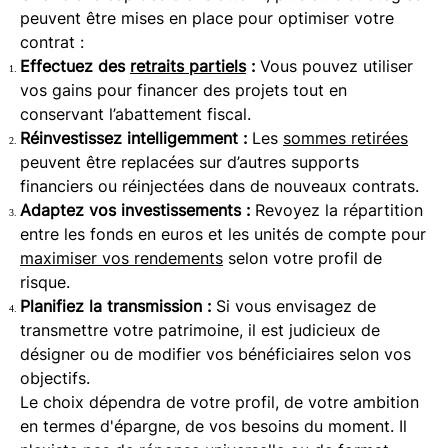
Imposition à 24,7% sur la tranche de 0 à 150
peuvent être mises en place pour optimiser votre
000€ de versement : PFU 7,5% + prélèvements
contrat :
sociaux de 17,2% - Imposition à 30% sur la
Effectuez des
retraits partiels
:
Vous pouvez utiliser
tranche au-delà de 150 000€ de versement :
vos gains pour financer des projets tout en
PFU 12,8% + prélèvements sociaux de 17,2%
conservant l’abattement fiscal.
Réinvestissez intelligemment :
Les
sommes retirées
peuvent être replacées sur d’autres supports
financiers ou réinjectées dans de nouveaux contrats.
Adaptez vos investissements :
Revoyez la répartition
entre les fonds en euros et les unités de compte pour
maximiser vos rendements
selon votre profil de
risque.
Planifiez la transmission :
Si vous envisagez de
transmettre votre patrimoine, il est judicieux de
désigner ou de modifier vos bénéficiaires selon vos
objectifs.
Le choix dépendra de votre profil, de votre ambition
en termes d'épargne, de vos besoins du moment. Il